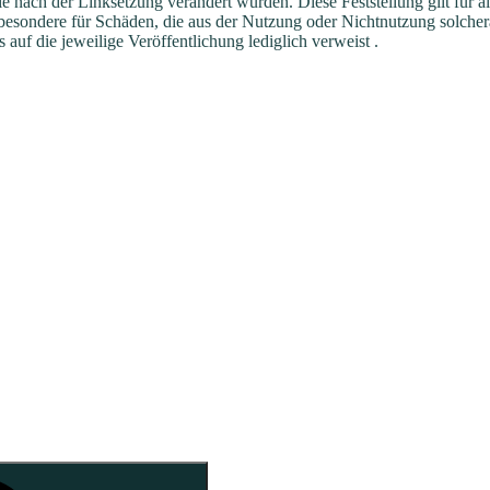
die nach der Linksetzung verändert wurden. Diese Feststellung gilt für 
nsbesondere für Schäden, die aus der Nutzung oder Nichtnutzung solchera
 auf die jeweilige Veröffentlichung lediglich verweist .