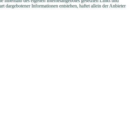
alle innerhalb des eigenen Internetangebotes gesetzten Links und
rt dargebotener Informationen entstehen, haftet allein der Anbieter