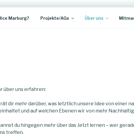
FICE UNI MARBURG
nserer Uni
fice Marburg?
Projekte/AGs
Über uns
Mitma
r über uns erfahren:
rät dir mehr darüber, was letztlich unsere Idee von einer n
einhaltet und auf welchen Ebenen wir von mehr Nachhaltig
 kannst du hingegen mehr über das Jetzt lernen – wer gerade
ns treffen.