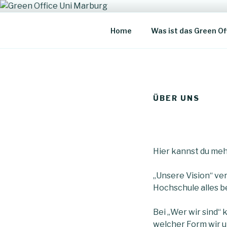
Zum
Inhalt
GREEN OF
springen
Für mehr Nachhaltigkeit an u
Home
Was ist das Green Of
ÜBER UNS
Hier kannst du meh
„Unsere Vision“ ver
Hochschule alles b
Bei „Wer wir sind“
welcher Form wir u