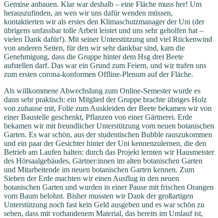
Gemüse anbauen. Klar war deshalb – eine Fläche muss her! Um
herauszufinden, an wen wir uns dafür wenden müssen,
kontaktierten wir als erstes den Klimaschutzmanager der Uni (der
übrigens unfassbar tolle Arbeit leistet und uns sehr geholfen hat –
vielen Dank dafür!). Mit seiner Unterstützung und viel Rückenwind
von anderen Seiten, für den wir sehr dankbar sind, kam die
Genehmigung, dass die Gruppe hinter dem Hsg drei Beete
aufstellen darf. Das war ein Grund zum Feiern, und wir trafen uns
zum ersten corona-konformen Offline-Plenum auf der Fläche.
Als willkommene Abwechslung zum Online-Semester wurde es
dann sehr praktisch: ein Mitglied der Gruppe brachte übriges Holz
von zuhause mit, Folie zum Auskleiden der Beete bekamen wir von
einer Baustelle geschenkt, Pflanzen von einer Gärtnerei. Erde
bekamen wir mit freundlicher Unterstützung vom neuen botanischen
Garten. Es war schön, aus der studentischen Bubble rauszukommen
und ein paar der Gesichter hinter der Uni kennenzulernen, die den
Betrieb am Laufen halten: durch das Projekt lernten wir Hausmeister
des Hörsaalgebäudes, Gärtner:innen im alten botanischen Garten
und Mitarbeitende im neuen botanischen Garten kennen. Zum
Sieben der Erde machten wir einen Ausflug in den neuen
botanischen Garten und wurden in einer Pause mit frischen Orangen
vom Baum belohnt. Bisher mussten wir Dank der großartigen
Unterstützung noch fast kein Geld ausgeben und es war schön zu
sehen, dass mit vorhandenem Material, das bereits im Umlauf ist,