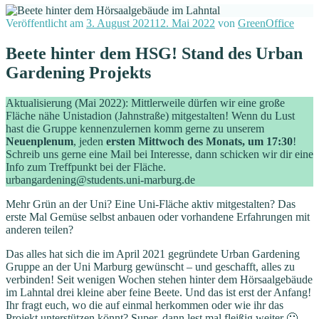
Veröffentlicht am
3. August 2021
12. Mai 2022
von
GreenOffice
Beete hinter dem HSG! Stand des Urban
Gardening Projekts
Aktualisierung (Mai 2022): Mittlerweile dürfen wir eine große
Fläche nähe Unistadion (Jahnstraße) mitgestalten! Wenn du Lust
hast die Gruppe kennenzulernen komm gerne zu unserem
Neuenplenum
, jeden
ersten Mittwoch des Monats, um 17:30
!
Schreib uns gerne eine Mail bei Interesse, dann schicken wir dir eine
Info zum Treffpunkt bei der Fläche.
urbangardening@students.uni-marburg.de
Mehr Grün an der Uni? Eine Uni-Fläche aktiv mitgestalten? Das
erste Mal Gemüse selbst anbauen oder vorhandene Erfahrungen mit
anderen teilen?
Das alles hat sich die im April 2021 gegründete Urban Gardening
Gruppe an der Uni Marburg gewünscht – und geschafft, alles zu
verbinden! Seit wenigen Wochen stehen hinter dem Hörsaalgebäude
im Lahntal drei kleine aber feine Beete. Und das ist erst der Anfang!
Ihr fragt euch, wo die auf einmal herkommen oder wie ihr das
Projekt unterstützen könnt? Super, dann lest mal fleißig weiter 🙂